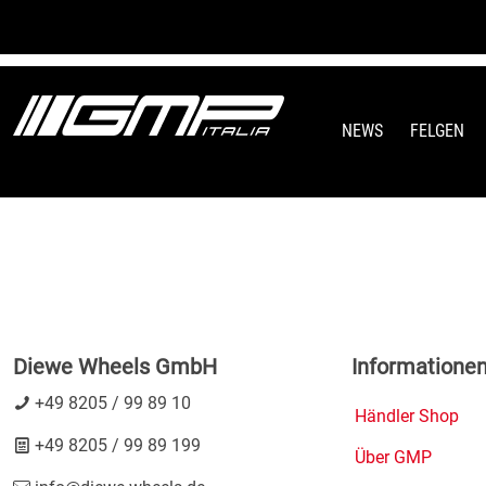
NEWS
FELGEN
[borlabs_cookie_blocked_content type="wpst
Diewe Wheels GmbH
Informatione
+49 8205 / 99 89 10
Händler Shop
+49 8205 / 99 89 199
Über GMP