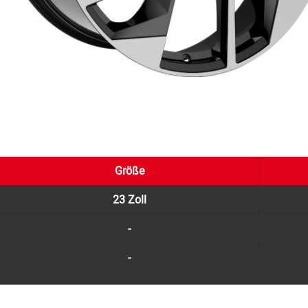
Größe
23 Zoll
-
-